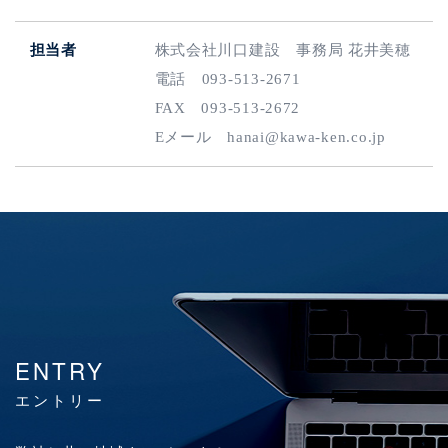
担当者
株式会社川口建設 事務局 花井美穂
電話 093-513-2671
FAX 093-513-2672
Eメール hanai@kawa-ken.co.jp
ENTRY
エントリー