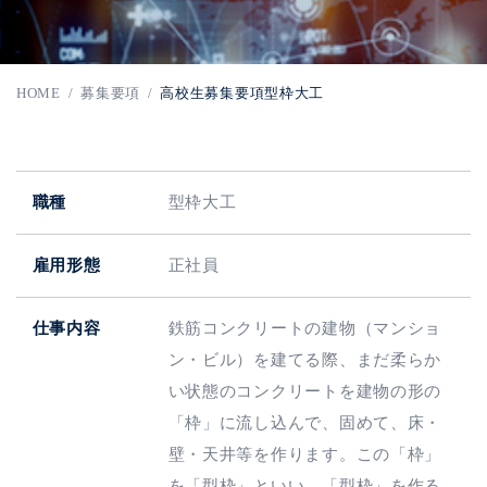
HOME
/
募集要項
/
高校生募集要項
型枠大工
職種
型枠大工
雇用形態
正社員
仕事内容
鉄筋コンクリートの建物（マンショ
ン・ビル）を建てる際、まだ柔らか
い状態のコンクリートを建物の形の
「枠」に流し込んで、固めて、床・
壁・天井等を作ります。この「枠」
を「型枠」といい、「型枠」を作る